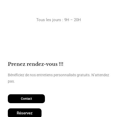
Nos heures d'ouvertures
Tous les jours : 9H – 20H
Prenez rendez-vous !!!
Bénéficiez de nos entretiens personnalisés gratuits. N’attendez
pas.
Contact
Réservez