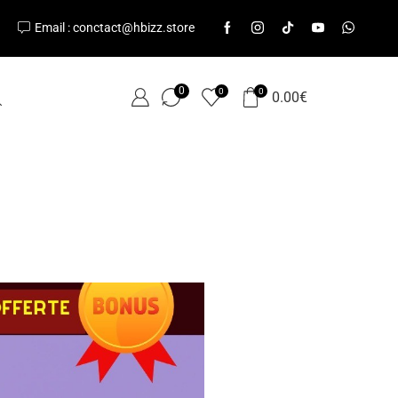
Email : conctact@hbizz.store
0
0
0
0.00
€